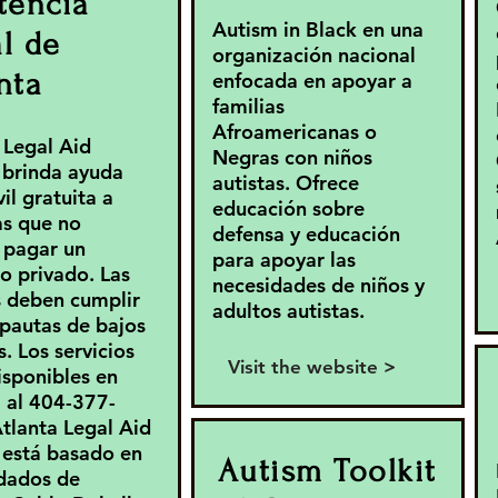
tencia
Autism in Black en una
l de
organización nacional
nta
enfocada en apoyar a
familias
Afroamericanas o
 Legal Aid
Negras con niños
 brinda ayuda
autistas. Ofrece
vil gratuita a
educación sobre
s que no
defensa y educación
 pagar un
para apoyar las
 privado. Las
necesidades de niños y
s deben cumplir
adultos autistas.
 pautas de bajos
. Los servicios
Visit the website >
isponibles en
 al 404-377-
tlanta Legal Aid
 está basado en
Autism Toolkit
dados de