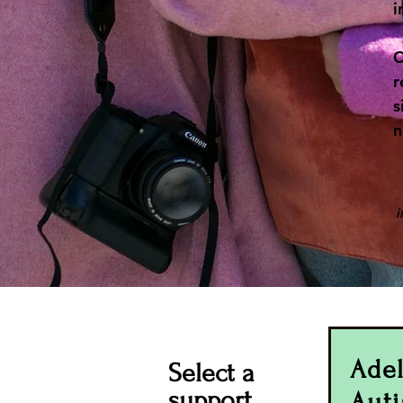
i
C
r
s
n
i
A
de
Select a
support
Aut