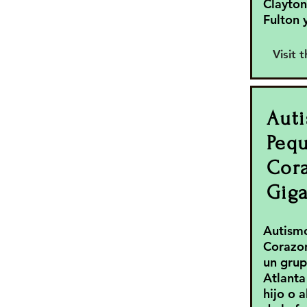
Clayton
Fulton 
Visit 
Auti
Peq
Cor
Gig
Autism
Corazon
un grup
Atlanta
hijo o 