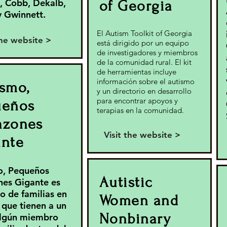
, Cobb, Dekalb,
of Georgia
y Gwinnett.
El Autism Toolkit of Georgia
the website >
está dirigido por un equipo
de investigadores y miembros
de la comunidad rural. El kit
de herramientas incluye
información sobre el autismo
smo,
y un directorio en desarrollo
para encontrar apoyos y
ueños
terapias en la comunidad.
azones
Visit the website >
ante
o, Pequeños
Autistic
es Gigante es
o de familias en
Women and
 que tienen a un
Nonbinary
algún miembro