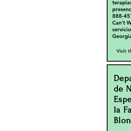
terapias
presenc
888-45
Can't W
servicio
Georgia
Visit 
Dep
de 
Espe
la F
Blo