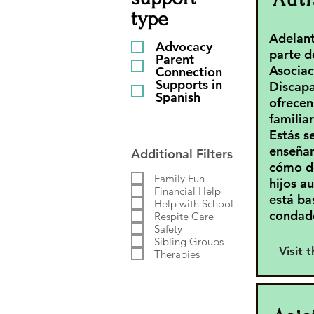
type
Adelant
Advocacy
parte d
Parent
Asociac
Connection
Supports in
Discapa
Spanish
ofrecen
familia
Estás s
enseñan
Additional Filters
cómo de
Family Fun
hijos a
Financial Help
está ba
Help with School
condad
Respite Care
Safety
Sibling Groups
Visit 
Therapies