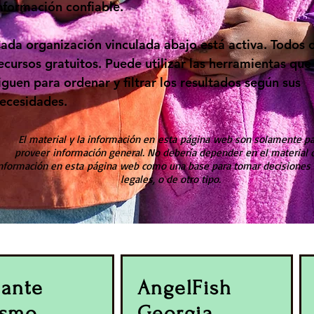
nformación confiable.
ada organización vinculada abajo está activa. Todos 
ecursos gratuitos. Puede utilizar las herramientas que
iguen para ordenar y filtrar los resultados según sus
ecesidades.
El material y la información en esta página web son solamente pa
proveer información general. No debería depender en el material o
nformación en esta página web como una base para tomar decisiones c
legales, o de otro tipo.
lante
AngelFish
ismo
Georgia