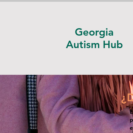
Georgia
Autism Hub
¿
E
p
e