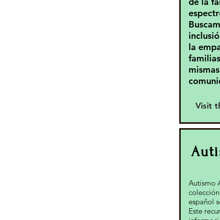
de la f
espectr
Buscamo
inclusió
la empa
familias
mismas 
comuni
Visit 
Aut
Autismo 
colección
español s
Este recu