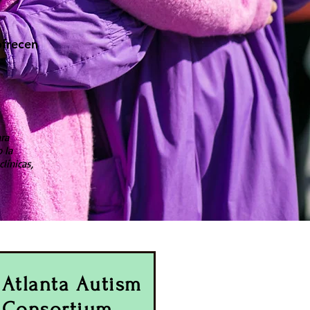
ofrecen
ra
 la
línicas,
Atlanta Autism
Consortium