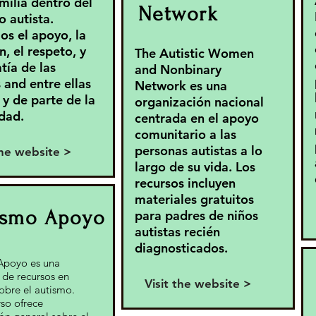
amilia dentro del
Network
o autista.
s el apoyo, la
n, el respeto, y
The Autistic Women
tía de las
and Nonbinary
 and entre ellas
Network es una
y de parte de la
organización nacional
dad.
centrada en el apoyo
comunitario a las
personas autistas a lo
the website >
largo de su vida. Los
recursos incluyen
materiales gratuitos
ismo Apoyo
para padres de niños
autistas recién
diagnosticados.
Apoyo es una
 de recursos en
Visit the website >
obre el autismo.
rso ofrece