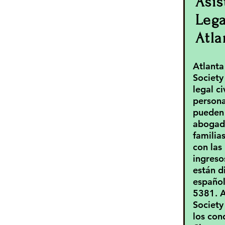
Asis
Lega
Atla
Atlanta
Society
legal ci
persona
pueden
abogado
familia
con las
ingresos
están d
español
5381. A
Society
los con