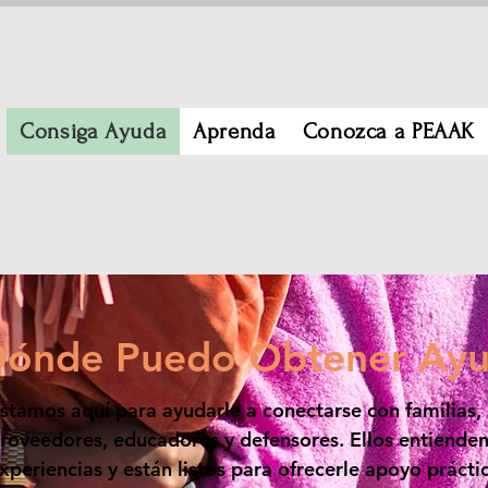
Consiga Ayuda
Aprenda
Conozca a PEAAK
Dónde Puedo Obtener Ay
stamos aquí para ayudarle a conectarse con familias,
roveedores, educadores y defensores. Ellos entienden
xperiencias y están listos para ofrecerle apoyo prácti