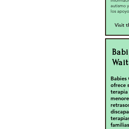
informaci
autismo 
los apoyo
Visit 
Babi
Wait
Babies 
ofrece 
terapia
menores
retraso
discapa
terapias
familias