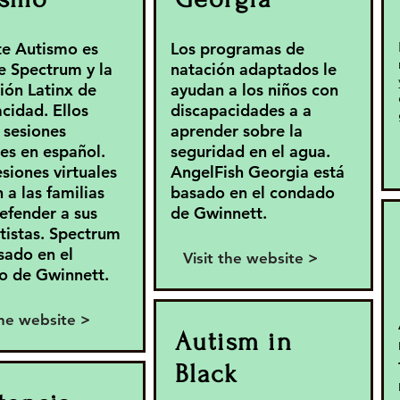
e Autismo es
Los programas de
e Spectrum y la
natación adaptados le
ión Latinx de
ayudan a los niños con
cidad. Ellos
discapacidades a a
 sesiones
aprender sobre la
res en español.
seguridad en el agua.
esiones virtuales
AngelFish Georgia está
 a las familias
basado en el condado
fender a sus
de Gwinnett.
utistas. Spectrum
sado en el
Visit the website >
o de Gwinnett.
the website >
Autism in
Black