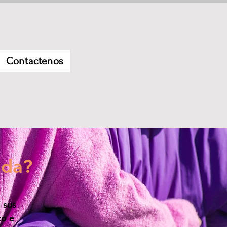
Contactenos
uda?
 sus
co e