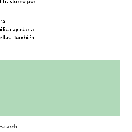
l trastorno por
ara
ifica ayudar a
ellas. También
esearch